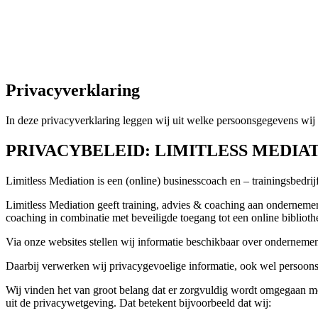
Ga
naar
Hilde Kroon Mediation
de
inhoud
Limitless Mediation en Training/Opleiding
Privacyverklaring
In deze privacyverklaring leggen wij uit welke persoonsgegevens wij 
PRIVACYBELEID: LIMITLESS MEDIA
Limitless Mediation is een (online) businesscoach en – trainingsbedr
Limitless Mediation geeft training, advies & coaching aan ondernemer
coaching in combinatie met beveiligde toegang tot een online biblioth
Via onze websites stellen wij informatie beschikbaar over ondernem
Daarbij verwerken wij privacygevoelige informatie, ook wel persoon
Wij vinden het van groot belang dat er zorgvuldig wordt omgegaan m
uit de privacywetgeving. Dat betekent bijvoorbeeld dat wij: