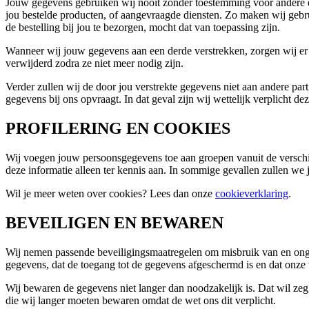
Jouw gegevens gebruiken wij nooit zonder toestemming voor andere 
jou bestelde producten, of aangevraagde diensten. Zo maken wij gebr
de bestelling bij jou te bezorgen, mocht dat van toepassing zijn.
Wanneer wij jouw gegevens aan een derde verstrekken, zorgen wij e
verwijderd zodra ze niet meer nodig zijn.
Verder zullen wij de door jou verstrekte gegevens niet aan andere parti
gegevens bij ons opvraagt. In dat geval zijn wij wettelijk verplicht de
PROFILERING EN COOKIES
Wij voegen jouw persoonsgegevens toe aan groepen vanuit de verschi
deze informatie alleen ter kennis aan. In sommige gevallen zullen we 
Wil je meer weten over cookies? Lees dan onze
cookieverklaring
.
BEVEILIGEN EN BEWAREN
Wij nemen passende beveiligingsmaatregelen om misbruik van en onge
gegevens, dat de toegang tot de gegevens afgeschermd is en dat onze
Wij bewaren de gegevens niet langer dan noodzakelijk is. Dat wil ze
die wij langer moeten bewaren omdat de wet ons dit verplicht.