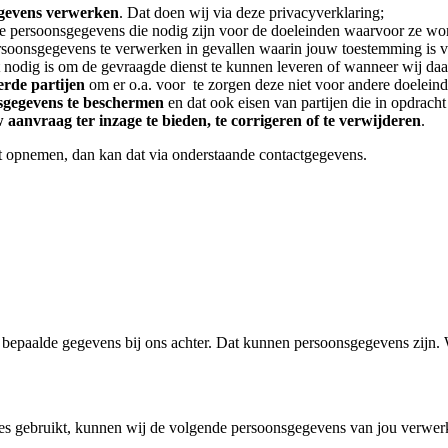
egevens verwerken
. Dat doen wij via deze privacyverklaring;
de persoonsgegevens die nodig zijn voor de doeleinden waarvoor ze wo
soonsgegevens te verwerken in gevallen waarin jouw toestemming is ve
at nodig is om de gevraagde dienst te kunnen leveren of wanneer wij daar 
rde partijen
om er o.a. voor te zorgen deze niet voor andere doelein
sgegevens te beschermen
en dat ook eisen van partijen die in opdrac
anvraag ter inzage te bieden, te corrigeren of te verwijderen
.
lt opnemen, dan kan dat via onderstaande contactgegevens.
je bepaalde gegevens bij ons achter. Dat kunnen persoonsgegevens zijn
ites gebruikt, kunnen wij de volgende persoonsgegevens van jou verwer