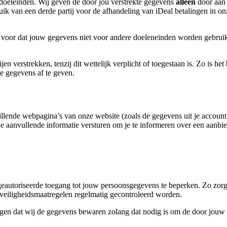
doeleinden. Wij geven de door jou verstrekte gegevens
alleen
door aan 
uik van een derde partij voor de afhandeling van iDeal betalingen in
r voor dat jouw gegevens niet voor andere doeleneinden worden gebru
jen verstrekken, tenzij dit wettelijk verplicht of toegestaan is. Zo is h
ze gegevens af te geven.
llende webpagina’s van onze website (zoals de gegevens uit je account
je aanvullende informatie versturen om je te informeren over een aanbi
autoriseerde toegang tot jouw persoonsgegevens te beperken. Zo zorge
 veiligheidsmaatregelen regelmatig gecontroleerd worden.
ggen dat wij de gegevens bewaren zolang dat nodig is om de door jouw 