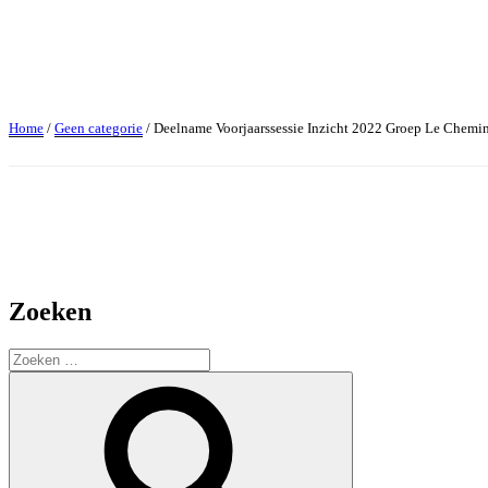
Hilde Kroon Mediation
Limitless Mediation en Training/Opleiding
Home
/
Geen categorie
/ Deelname Voorjaarssessie Inzicht 2022 Groep Le Chemi
Zoeken